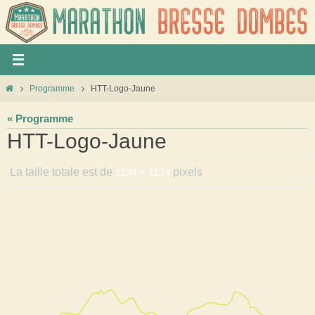
Panneau de gestion des cookies
Programme
HTT-Logo-Jaune
« Programme
HTT-Logo-Jaune
La taille totale est de
pixels
1134 × 1134