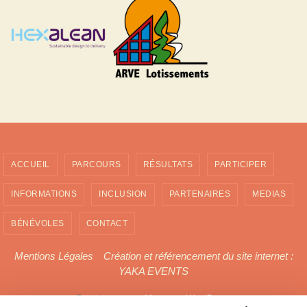
ACCUEIL
PARCOURS
RÉSULTATS
PARTICIPER
INFORMATIONS
INCLUSION
PARTENAIRES
MEDIAS
BÉNÉVOLES
CONTACT
Mentions Légales
Création et référencement du site internet :
YAKA EVENTS
Fonctionne avec
Nirvana
&
WordPress.