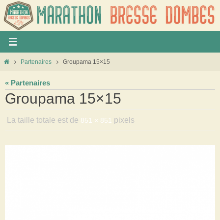
Panneau de gestion des cookies
Partenaires
Groupama 15×15
« Partenaires
Groupama 15×15
La taille totale est de
pixels
851 × 851