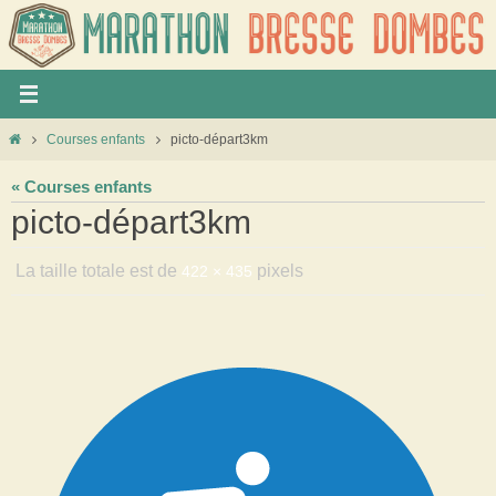
Panneau de gestion des cookies
Courses enfants
picto-départ3km
« Courses enfants
picto-départ3km
La taille totale est de
pixels
422 × 435